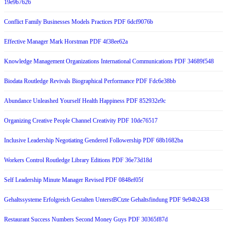
19e9b7626
Conflict Family Businesses Models Practices PDF 6dcf9076b
Effective Manager Mark Horstman PDF 4f38ee62a
Knowledge Management Organizations International Communications PDF 34689f548
Biodata Routledge Revivals Biographical Performance PDF Fdc6e38bb
Abundance Unleashed Yourself Health Happiness PDF 852932e9c
Organizing Creative People Channel Creativity PDF 10de76517
Inclusive Leadership Negotiating Gendered Followership PDF 68b1682ba
Workers Control Routledge Library Editions PDF 36e73d18d
Self Leadership Minute Manager Revised PDF 0848ef05f
Gehaltssysteme Erfolgreich Gestalten UnterstBCtzte Gehaltsfindung PDF 9e94b2438
Restaurant Success Numbers Second Money Guys PDF 30365f87d