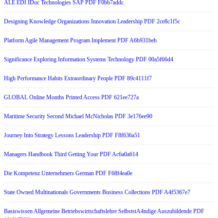
ALE EDI IDoc Technologies SAP PDF F0bb7addc
Designing Knowledge Organizations Innovation Leadership PDF 2ce8c1f5c
Platform Agile Management Program Implement PDF A6b931beb
Significance Exploring Information Systems Technology PDF 00a5f66d4
High Performance Habits Extraordinary People PDF 89c4111f7
GLOBAL Online Months Printed Access PDF 621ee727a
Maritime Security Second Michael McNicholas PDF 3e176ee90
Journey Into Strategy Lessons Leadership PDF F8f636a51
Managers Handbook Third Getting Your PDF Ac6a0a614
Die Kompetenz Unternehmers German PDF F68f4ea0e
State Owned Multinationals Governments Business Collections PDF A4f5367e7
Basiswissen Allgemeine Betriebswirtschaftslehre SelbststA4ndige Auszubildende PDF