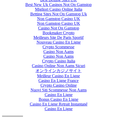
Best New Uk Casinos Not On Gamstop
Migliori Casino Online Italia
Betting Sites Not On Gamstop Uk
Non Gamstop Casino UK
Non Gamstop Casino UK
Casino Not On Gamstop
Bookmaker Crypto
Meilleurs Site De Paris Sportif
Nouveau Casino En Ligne
Crypto Scommesse
Casino Non Aams
Casino Non Aams
Crypto Casino Italia
Casino Online Non Aams Sicuri
オンラインカジノサイト
Meilleur Casino En Ligne
Casino En Ligne France
Crypto Casino Online
Nuovi Siti Scommesse Non Aams
Casino En Ligne
Bonus Casino En Ligne
Casino En Ligne Retrait Instantané
Casino En Ligne